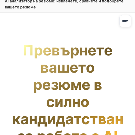
AI анализатор на резюме: извлечете, сравнете и подобрете
вашето резюме
Превърнете
вашето
резюме в
силно
кандидатстване