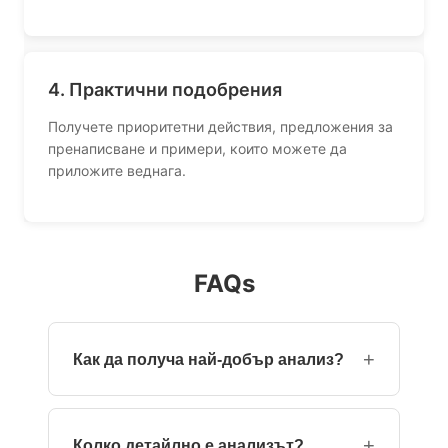
4. Практични подобрения
Получете приоритетни действия, предложения за
пренаписване и примери, които можете да
приложите веднага.
FAQs
+
Как да получа най-добър анализ?
Посочете конкретно заглавие на длъжността
или пълно описание на работата. Ясният
+
Колко детайлно е анализът?