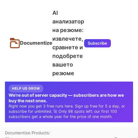
AI
анализатор
на резюме:
извлечете,
Documentize
Subscribe
сравнете и
подобрете
вашето
резюме
HELP US GROW
We're out of server capacity — subscribers are how we
buy the next ones.
Right now you get 3 free runs here. Sign up free for 5 a day, or
subscribe for unlimited. 🚀 Only 98 spots left: our first 100
subscribers get a whole year for the price of one month.
Documentize
Products