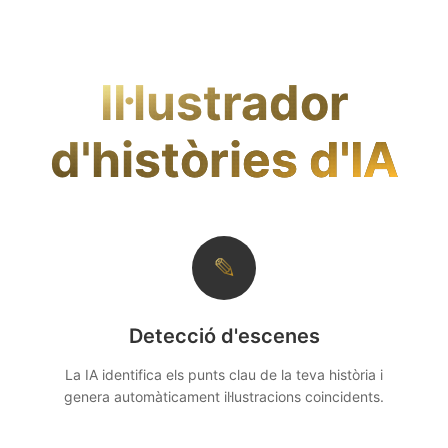
Actualment, la sortida il·lustrada només es
genera com a PDF per mantenir la disposició
coherent. Posteriorment, podeu convertir-la a
altres formats al nostre soci <a
Il·lustrador
href=\"https://products.documentize.app\">lloc</a>.
d'històries d'IA
✎
Detecció d'escenes
La IA identifica els punts clau de la teva història i
genera automàticament il·lustracions coincidents.