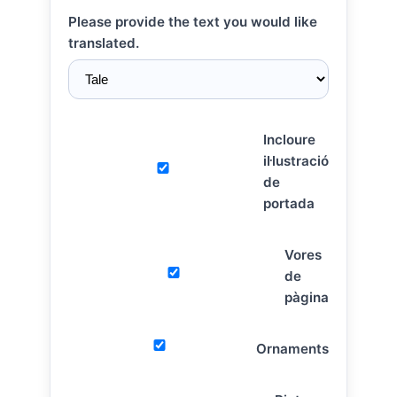
Please provide the text you would like
translated.
Incloure
il·lustració
de
portada
Vores
de
pàgina
Ornaments