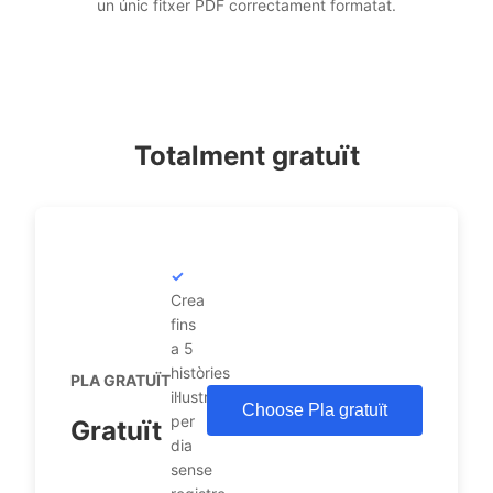
un únic fitxer PDF correctament formatat.
Totalment gratuït
Crea
fins
a 5
històries
PLA GRATUÏT
il·lustrades
Choose Pla gratuït
per
Gratuït
dia
sense