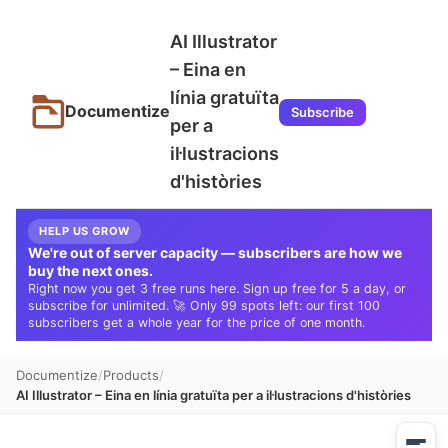
AI Illustrator
– Eina en
línia gratuïta
Documentize
Subscribe
per a
il·lustracions
d'històries
HELP US GROW
We're out of server capacity — subscribers are how we
buy the next ones.
Right now you get 3 free runs here. Sign up free for 5 a day, or
subscribe for unlimited. 🚀 Only 99 spots left: our first 100
subscribers get a whole year for the price of one month.
Documentize
Products
AI Illustrator – Eina en línia gratuïta per a il·lustracions d'històries