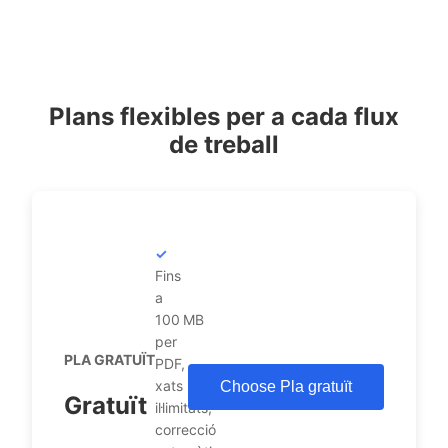
Plans flexibles per a cada flux
de treball
Fins
a
100 MB
per
PLA GRATUÏT
PDF,
xats
Choose Pla gratuït
Gratuït
il·limitats,
correcció