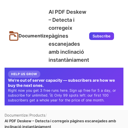
AI PDF Deskew
– Detecta i
corregeix
pàgines
Documentize
Subscribe
escanejades
amb inclinació
instantàniament
HELP US GROW
We're out of server capacity — subscribers are how we
buy the next ones.
Right now you get 3 free runs here. Sign up free for 5 a day, or
subscribe for unlimited. 🚀 Only 99 spots left: our first 100
subscribers get a whole year for the price of one month.
Documentize
Products
AI PDF Deskew – Detecta i corregeix pàgines escanejades amb
inclinació instantàniament