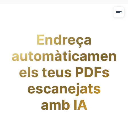
Endreça
automàticament
els teus PDFs
escanejats
amb IA