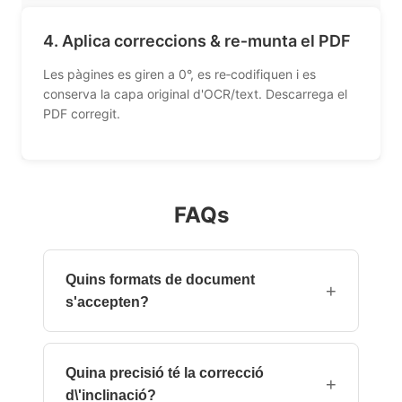
4. Aplica correccions & re‑munta el PDF
Les pàgines es giren a 0°, es re‑codifiquen i es
conserva la capa original d'OCR/text. Descarrega el
PDF corregit.
FAQs
Quins formats de document
+
s'accepten?
Fitxers PDF estàndard (incloent PDFs
encriptats amb contrasenya d\'usuari). Les
Quina precisió té la correcció
imatges (JPEG, PNG) es poden pujar com a
+
d\'inclinació?
PDFs d\'una sola pàgina.