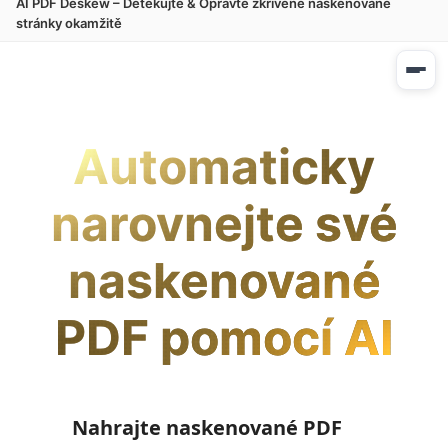
AI PDF Deskew – Detekujte & Opravte zkřivené naskenované
stránky okamžitě
Automaticky
narovnejte své
naskenované
PDF pomocí AI
Nahrajte naskenované PDF