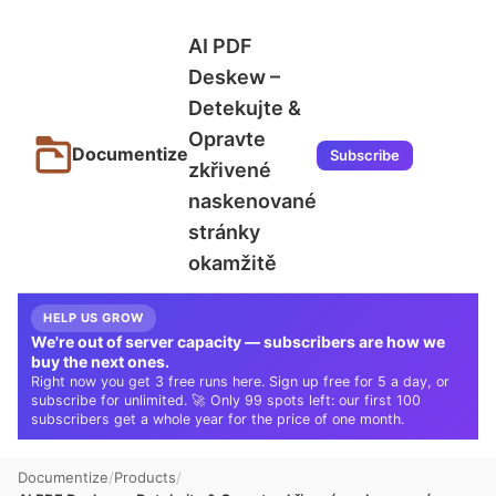
AI PDF
Deskew –
Detekujte &
Opravte
Documentize
Subscribe
zkřivené
naskenované
stránky
okamžitě
HELP US GROW
We're out of server capacity — subscribers are how we
buy the next ones.
Right now you get 3 free runs here. Sign up free for 5 a day, or
subscribe for unlimited. 🚀 Only 99 spots left: our first 100
subscribers get a whole year for the price of one month.
Documentize
Products