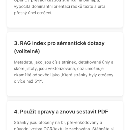
vypočítá dominantní orientaci řádků textu a určí
přesný úhel otočení.
3. RAG index pro sémantické dotazy
(volitelné)
Metadata, jako jsou čísla stránek, detekované úhly a
skóre jistoty, jsou vektorizována, což umožňuje
okamžité odpovědi jako „Které stránky byly otočeny
o více než 5°?“.
4. Použít opravy a znovu sestavit PDF
Stránky jsou otočeny na 0°, pře-enkódovány a
původní vrstva OCR/textu je zachována. Stáhněte si