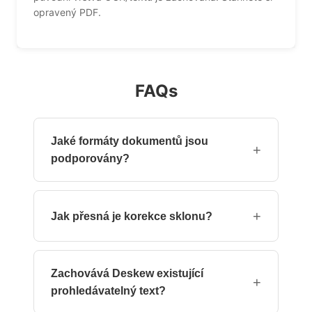
opravený PDF.
FAQs
Jaké formáty dokumentů jsou
+
podporovány?
Standardní PDF soubory (včetně šifrovaných
PDF s uživatelským heslem). Obrázky (JPEG,
+
Jak přesná je korekce sklonu?
PNG) lze nahrát jako jednostránkové PDF.
OpenCV vypočítává rotaci s podstupeňovou
přesností (±0,1°). Většina skenů je opravena
Zachovává Deskew existující
na odchylku do 0,2° od dokonalého zarovnání.
+
prohledávatelný text?