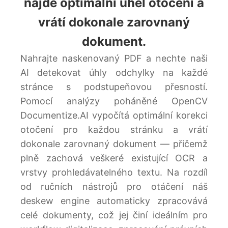
najde optimální úhel otočení a
vrátí dokonale zarovnaný
dokument.
Nahrajte naskenovaný PDF a nechte naši
AI detekovat úhly odchylky na každé
stránce s podstupeňovou přesností.
Pomocí analýzy poháněné OpenCV
Documentize.AI vypočítá optimální korekci
otočení pro každou stránku a vrátí
dokonale zarovnaný dokument — přičemž
plně zachová veškeré existující OCR a
vrstvy prohledávatelného textu. Na rozdíl
od ručních nástrojů pro otáčení náš
deskew engine automaticky zpracovává
celé dokumenty, což jej činí ideálním pro