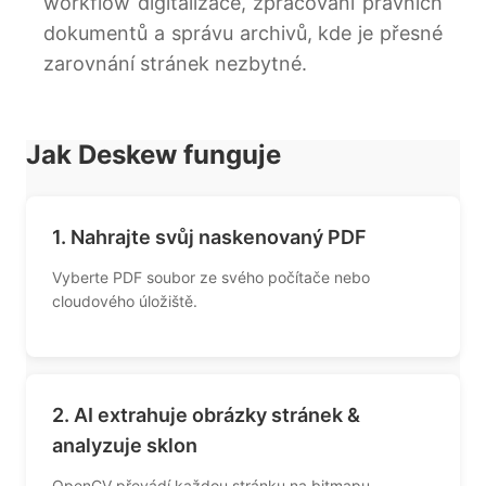
workflow digitalizace, zpracování právních
dokumentů a správu archivů, kde je přesné
zarovnání stránek nezbytné.
Jak Deskew funguje
1. Nahrajte svůj naskenovaný PDF
Vyberte PDF soubor ze svého počítače nebo
cloudového úložiště.
2. AI extrahuje obrázky stránek &
analyzuje sklon
OpenCV převádí každou stránku na bitmapu,