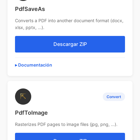
PdfSaveAs
Converts a PDF into another document format (docx,
xlsx, pptx, ...).
Descargar ZIP
Documentación
⇱
Convert
PdfToImage
Rasterizes PDF pages to image files (jpg, png, ...).