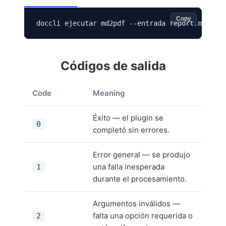
Copy
doccli ejecutar md2pdf --entrada report.md --sa
Códigos de salida
Code
Meaning
Éxito — el plugin se
0
completó sin errores.
Error general — se produjo
una falla inesperada
1
durante el procesamiento.
Argumentos inválidos —
falta una opción requerida o
2