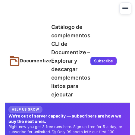
Catálogo de
complementos
CLI de
Documentize –
Explorar y
Documentize
Subscribe
descargar
complementos
listos para
ejecutar
HELP US GROW
We're out of server capacity — subscribers are how we
buy the next ones.
Right now you get 3 free runs here. Sign up free for 5 a day, or
subscribe for unlimited. 🚀 Only 99 spots left: our first 100