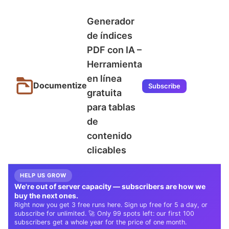
Generador
de índices
PDF con IA –
Herramienta
en línea
Documentize
Subscribe
gratuita
para tablas
de
contenido
clicables
HELP US GROW
We're out of server capacity — subscribers are how we
buy the next ones.
Right now you get 3 free runs here. Sign up free for 5 a day, or
subscribe for unlimited. 🚀 Only 99 spots left: our first 100
subscribers get a whole year for the price of one month.