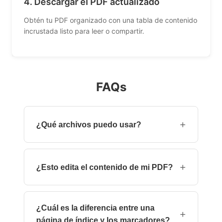
4. Descargar el PDF actualizado
Obtén tu PDF organizado con una tabla de contenido
incrustada listo para leer o compartir.
FAQs
+
¿Qué archivos puedo usar?
Solo archivos PDF. DOCX y otros formatos no
son compatibles por el momento.
+
¿Esto edita el contenido de mi PDF?
No. La herramienta agrega un esquema de
navegación (visible en la mayoría de los
¿Cuál es la diferencia entre una
lectores de PDF) pero no modifica el texto, las
+
página de índice y los marcadores?