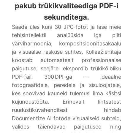
pakub trükikvaliteediga PDF‑i
sekunditega.
Saada üles kuni 30 JPG‑fotot ja lase meie
tehisintellektil analüüsida iga pilti
värviharmoonia, kompositsioonitasakaalu
ja visuaalse raskuse suhtes. Kollaažiehitaja
koostab automaatselt professionaalse
paigutuse, seejärel ekspordib trükikõlbliku
PDF‑faili 300 DPI-ga — ideaalne
fotograafidele, peredele ja sisuloojatele,
kes soovivad kauneid tulemusi ilma käsitsi
kujundustööta. Erinevalt lihtsatest
ruudustikuvahenditest hindab
Documentize.AI fotode visuaalseid suhteid,
valides täiendavad paigutused ning