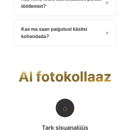
trükkimiseks kuni 24 tollini.
+
töötlemist?
Pildid töödeldakse mälus ja kustutatakse kohe
pärast PDF-i genereerimist. Ühtegi faili ei
Kas ma saan paigutust käsitsi
säilitata meie serverites.
+
kohandada?
Jah. Pärast AI esialgse paigutuse genereerimist
saate pilte lohistada, muuta vahekaugust,
valida erinevaid ääriseid või rakendada filtreid
enne eksporti.
AI fotokollaaz
⌕
Tark sisuanalüüs