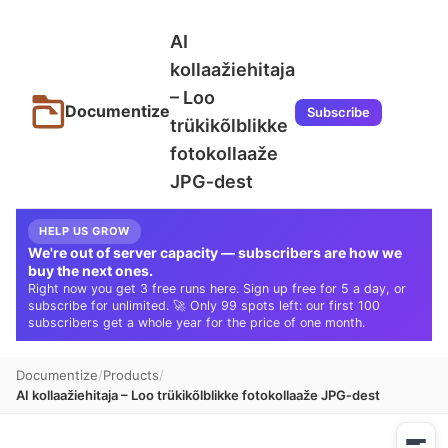
AI
kollaažiehitaja
– Loo
Documentize
Subscribe
trükikõlblikke
fotokollaaže
JPG‑dest
HELP US GROW
We're out of server capacity — subscribers are how we
buy the next ones.
Right now you get 3 free runs here. Sign up free for 5 a day, or
subscribe for unlimited. 🚀 Only 99 spots left: our first 100
subscribers get a whole year for the price of one month.
Documentize
Products
AI kollaažiehitaja – Loo trükikõlblikke fotokollaaže JPG‑dest