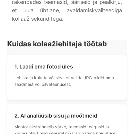
rakendades teemasid, ääriseid ja pealkirju,
et luua ühtlane, avaldamiskvaliteediga
kollaaž sekunditega.
Kuidas kolaažiehitaja töötab
1. Laadi oma fotod üles
Lohista ja kukuta või sirvi, et valida JPG-pildid oma
seadmest või pilveteenusest.
2. AI analüüsib sisu ja mõõtmeid
Mootor ekstraheerib värve, teemasid, nägusid ja
kuvasuhteid ning seejärel määrab parima paigutuse