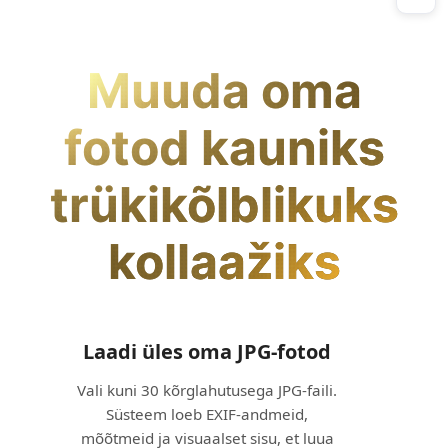
Muuda oma
fotod kauniks
trükikõlblikuks
kollaažiks
Laadi üles oma JPG‑fotod
Vali kuni 30 kõrglahutusega JPG-faili.
Süsteem loeb EXIF-andmeid,
mõõtmeid ja visuaalset sisu, et luua