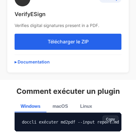
VerifyESign
Verifies digital signatures present in a PDF.
Télécharger le ZIP
Documentation
Comment exécuter un plugin
Windows
macOS
Linux
Copy
doccli exécuter md2pdf --input report.md --outp