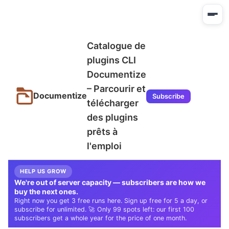
Catalogue de
plugins CLI
Documentize
– Parcourir et
Documentize
Subscribe
télécharger
des plugins
prêts à
l'emploi
HELP US GROW
We're out of server capacity — subscribers are how we
buy the next ones.
Right now you get 3 free runs here. Sign up free for 5 a day, or
subscribe for unlimited. 🚀 Only 99 spots left: our first 100
subscribers get a whole year for the price of one month.