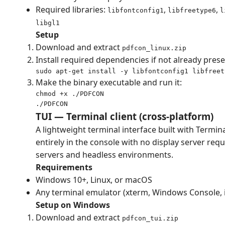
Required libraries:
,
,
libfontconfig1
libfreetype6
l
libgl1
Setup
Download and extract
pdfcon_linux.zip
Install required dependencies if not already prese
sudo apt-get install -y libfontconfig1 libfreet
Make the binary executable and run it:
chmod +x ./PDFCON

./PDFCON
TUI — Terminal client (cross-platform)
A lightweight terminal interface built with Termin
entirely in the console with no display server requ
servers and headless environments.
Requirements
Windows 10+, Linux, or macOS
Any terminal emulator (xterm, Windows Console, i
Setup on Windows
Download and extract
pdfcon_tui.zip