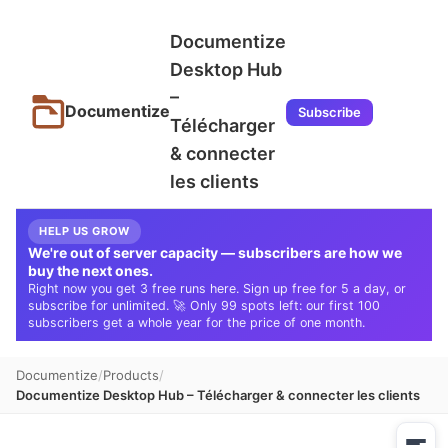
Documentize
Desktop Hub
–
Documentize
Subscribe
Télécharger
& connecter
les clients
HELP US GROW
We're out of server capacity — subscribers are how we
buy the next ones.
Right now you get 3 free runs here. Sign up free for 5 a day, or
subscribe for unlimited. 🚀 Only 99 spots left: our first 100
subscribers get a whole year for the price of one month.
Documentize
Products
Documentize Desktop Hub – Télécharger & connecter les clients