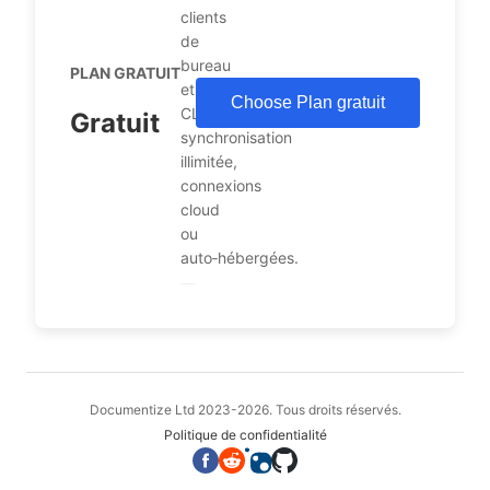
clients
de
bureau
PLAN GRATUIT
et
Choose Plan gratuit
CLI,
Gratuit
synchronisation
illimitée,
connexions
cloud
ou
auto‑hébergées.
Documentize Ltd 2023-2026. Tous droits réservés.
Politique de confidentialité