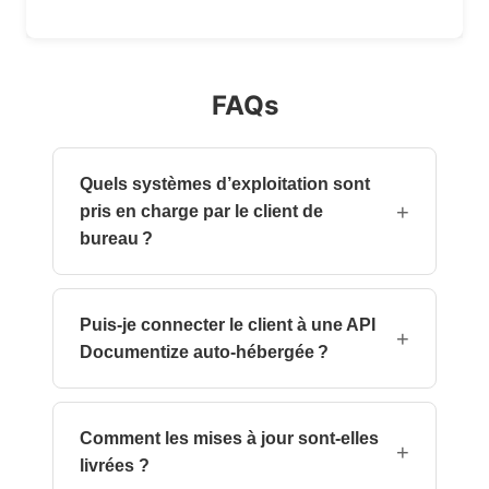
FAQs
Quels systèmes d’exploitation sont
+
pris en charge par le client de
bureau ?
Windows 10+, macOS 11+ et les principales
distributions Linux (Ubuntu, Fedora, Debian,
Puis-je connecter le client à une API
etc.) avec des paquets .deb, .rpm ou
+
Documentize auto‑hébergée ?
AppImage.
Oui. Dans les paramètres, vous pouvez
spécifier une URL d’API personnalisée et un
Comment les mises à jour sont‑elles
jeton d’authentification pour vous connecter à
+
livrées ?
n’importe quelle instance auto‑hébergée.