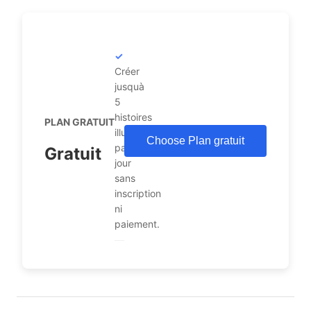
Créer
jusquà
5
histoires
PLAN GRATUIT
illustrées
Choose Plan gratuit
par
Gratuit
jour
sans
inscription
ni
paiement.