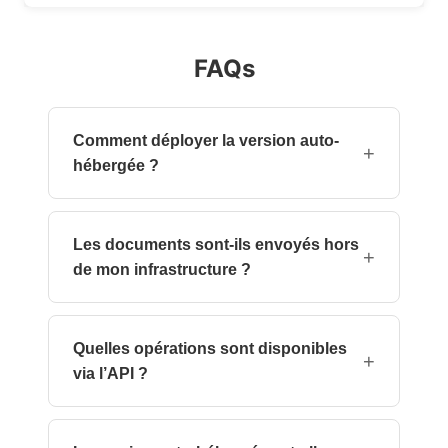
FAQs
Comment déployer la version auto-
+
hébergée ?
Vous pouvez déployer la solution à l’aide d’un
conteneur Docker sous Linux ou exécuter
Les documents sont-ils envoyés hors
l’assembly obfusquée sur vos propres
+
de mon infrastructure ?
serveurs.
Non. Tout le traitement des documents est
effectué localement au sein de votre
Quelles opérations sont disponibles
environnement.
+
via l’API ?
Conversion PDF, fusion, division, OCR,
recherche, compression, signature, analyse et