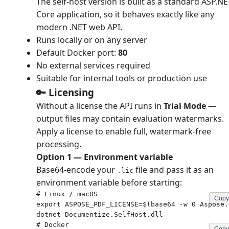
The self-host version is built as a standard ASP.NE
Core application, so it behaves exactly like any
modern .NET web API.
Runs locally or on any server
Default Docker port:
80
No external services required
Suitable for internal tools or production use
🔑 Licensing
Without a license the API runs in
Trial Mode
—
output files may contain evaluation watermarks.
Apply a license to enable full, watermark-free
processing.
Option 1 — Environment variable
Base64-encode your
file and pass it as an
.lic
environment variable before starting:
# Linux / macOS

Copy
export ASPOSE_PDF_LICENSE=$(base64 -w 0 Aspose.
dotnet Documentize.SelfHost.dll
# Docker
