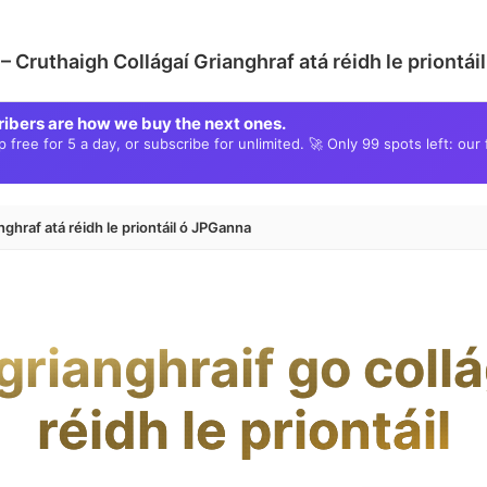
 – Cruthaigh Collágaí Grianghraf atá réidh le priontá
ribers are how we buy the next ones.
free for 5 a day, or subscribe for unlimited. 🚀 Only 99 spots left: our 
nghraf atá réidh le priontáil ó JPGanna
grianghraif go collá
réidh le priontáil