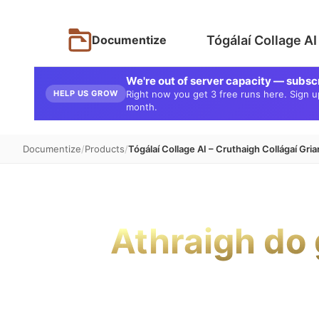
Tógálaí Collage AI
Documentize
We're out of server capacity — subsc
HELP US GROW
Right now you get 3 free runs here. Sign up 
month.
Documentize
Products
Tógálaí Collage AI – Cruthaigh Collágaí Gria
Athraigh do 