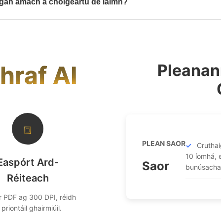
eagan amach a choigeartú de láimh?
nn AI an leagan amach tosaigh, is féidir leat íomhánna a tharraingt, sp
agairí a chur i bhfeidhm roimh easpórtáil.
hraf AI
Pleanan
⧈
PLEAN SAOR
Cruthai
10 íomhá, 
Easpórt Ard-
Saor
bunúsacha
Réiteach
 PDF ag 300 DPI, réidh
 priontáil ghairmiúil.