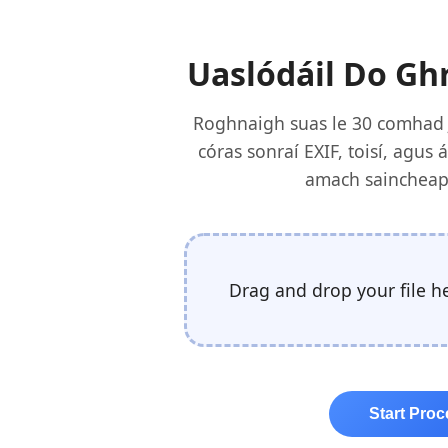
Uaslódáil Do G
Roghnaigh suas le 30 comhad 
córas sonraí EXIF, toisí, agu
amach saincheapt
Drag and drop your file h
Start Pro