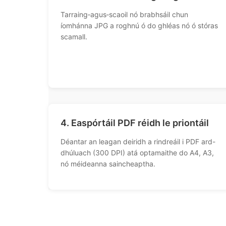
Tarraing‑agus‑scaoil nó brabhsáil chun
íomhánna JPG a roghnú ó do ghléas nó ó stóras
scamall.
4. Easpórtáil PDF réidh le priontáil
Déantar an leagan deiridh a rindreáil i PDF ard-
dhúluach (300 DPI) atá optamaithe do A4, A3,
nó méideanna saincheaptha.