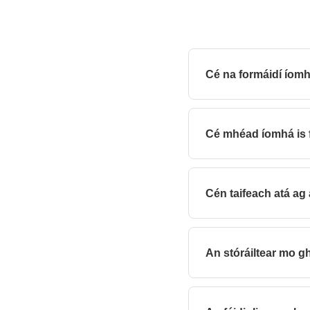
Cé na formáidí íomh
Tá JPG agus JPEG tacai
Cé mhéad íomhá is f
Suas le 30 íomhá in agh
Cén taifeach atá ag
Gintear PDFanna ag 300 
An stóráiltear mo gh
Próiseálann íomhánna i 
chomhad ar ár bhfreasta