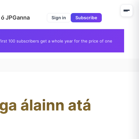
il ó JPGanna
Sign in
Subscribe
first 100 subscribers get a whole year for the price of one
ga álainn atá