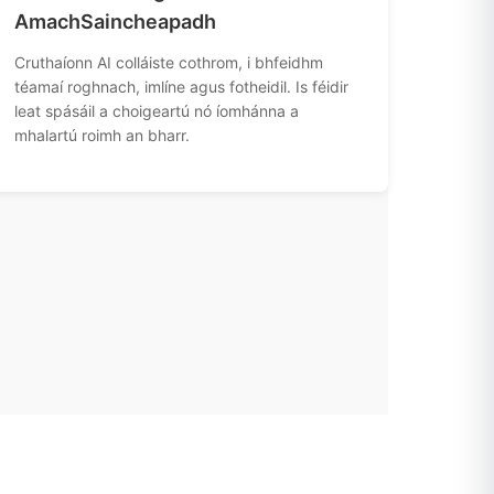
AmachSaincheapadh
Cruthaíonn AI colláiste cothrom, i bhfeidhm
téamaí roghnach, imlíne agus fotheidil. Is féidir
leat spásáil a choigeartú nó íomhánna a
mhalartú roimh an bharr.