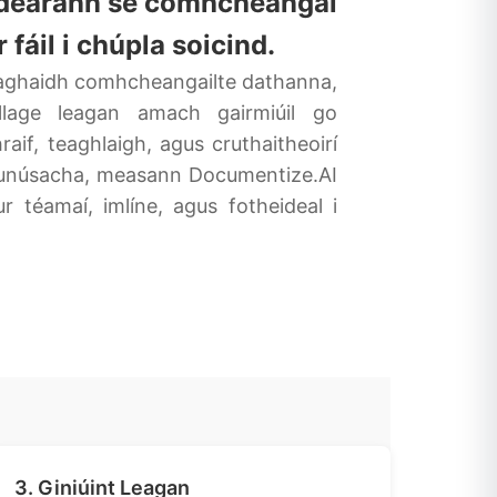
 dearann sé comhcheangal
áil i chúpla soicind.
e haghaidh comhcheangailte dathanna,
lage leagan amach gairmiúil go
aif, teaghlaigh, agus cruthaitheoirí
le bunúsacha, measann Documentize.AI
 téamaí, imlíne, agus fotheideal i
3. Giniúint Leagan