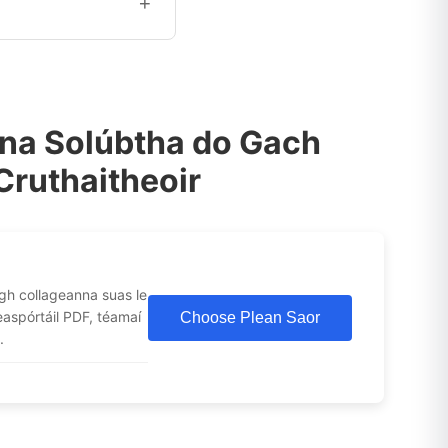
+
ásáil a athrú, imlíneacha
na Solúbtha do Gach
Cruthaitheoir
gh collageanna suas le
easpórtáil PDF, téamaí
Choose Plean Saor
.