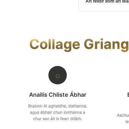
An féidir liom an l
Tá. Tar éis go gcruthaío
éagsúla a roghnú, nó sc
Collage Griang
⌕
Anailís Chliste Ábhar
Braíonn AI aghaidhe, dathanna,
agus ábhair chun íomhánna a
Aschur
chur san áit is fearr dóibh.
le