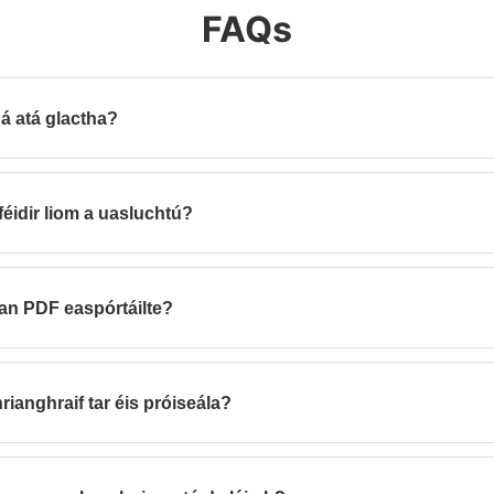
FAQs
á atá glactha?
the go hiomlán; glacadh le comhaid PNG agus tiontú siad go JPG le lin
éidir liom a uasluchtú?
aidh an chomhbhrú (is féidir bailiúcháin níos mó a roinn i roinnt PDFa
 an PDF easpórtáilte?
DPI, oiriúnach le haghaidh priontaí ardchaighdeáin suas le 24 orla.
rianghraif tar éis próiseála?
ndiaidh cuimhne agus scriosfar iad láithreach tar éis an PDF a ghiniúi
laithe.