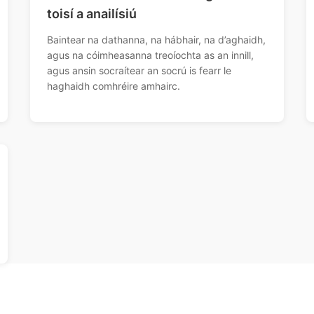
toisí a anailísiú
Baintear na dathanna, na hábhair, na d’aghaidh,
agus na cóimheasanna treoíochta as an innill,
agus ansin socraítear an socrú is fearr le
haghaidh comhréire amhairc.