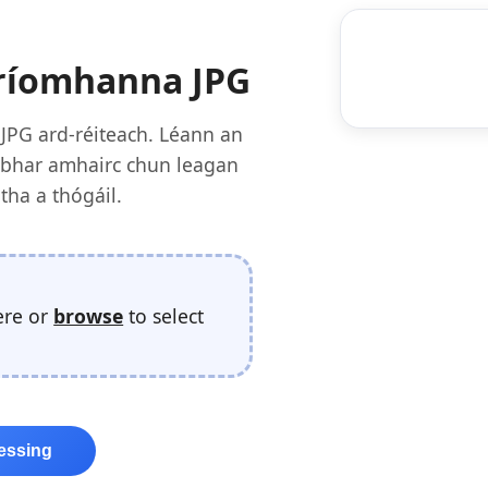
hríomhanna JPG
JPG ard-réiteach. Léann an
s ábhar amhairc chun leagan
ha a thógáil.
ere or
browse
to select
cessing