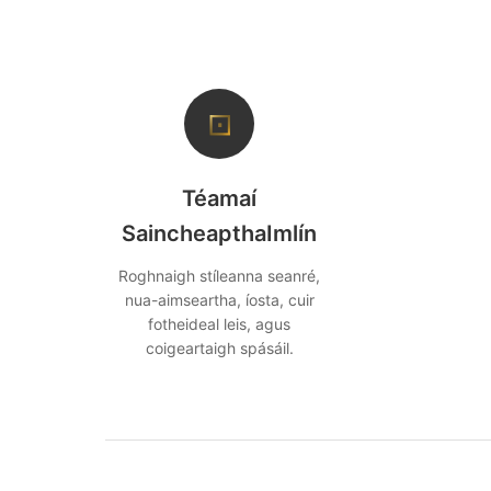
⊡
Téamaí
SaincheapthaImlín
Roghnaigh stíleanna seanré,
nua-aimseartha, íosta, cuir
fotheideal leis, agus
coigeartaigh spásáil.