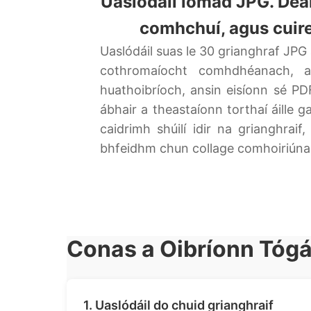
Uaslódáil iomad JPG. Dé
comhchuí, agus cuire
Uaslódáil suas le 30 grianghraf JPG
cothromaíocht comhdhéanach, a
huathoibríoch, ansin eisíonn sé PDF
ábhair a theastaíonn torthaí áille 
caidrimh shúilí idir na grianghra
bhfeidhm chun collage comhoiriúnach
Conas a Oibríonn Tógá
1. Uaslódáil do chuid grianghraif