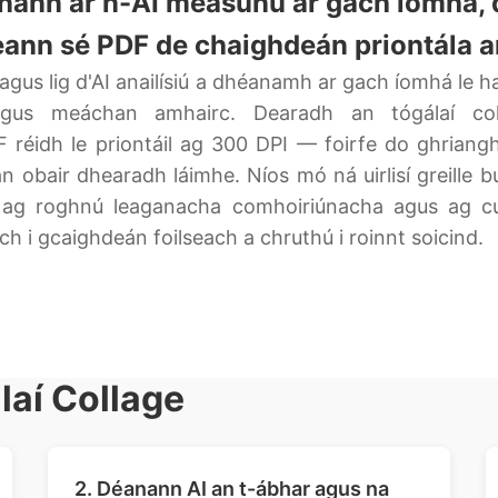
anann ár n-AI measúnú ar gach íomhá,
ann sé PDF de chaighdeán priontála ar f
 agus lig d'AI anailísiú a dhéanamh ar gach íomhá l
gus meáchan amhairc. Dearadh an tógálaí col
 réidh le priontáil ag 300 DPI — foirfe do ghrianghr
gan obair dhearadh láimhe. Níos mó ná uirlisí greil
if, ag roghnú leaganacha comhoiriúnacha agus ag cur
 i gcaighdeán foilseach a chruthú i roinnt soicind.
laí Collage
2. Déanann AI an t-ábhar agus na