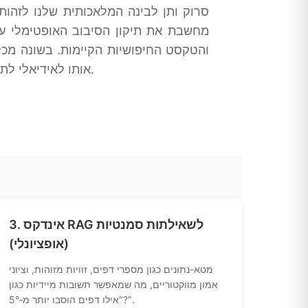
אותו לאידיאלי לתהליכי דיגיטציה, לעיבוד מסמכים משפטיים ולניהול ארכיונים שבהם יישור מדויק של העמודים הוא חיוני.
3. אינדקס RAG לשאילתות סמנטיות
(אופציונלי)
מטא-נתונים כגון מספרי דפים, זוויות מזוהות, וציוני
אמון מווקטוריים, מה שמאפשר תשובות מיידיות כגון
"אילו דפים הוסבו יותר מ‑5°?".