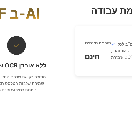
מת עבודה
תיקון הטיית PDF ב-AI
תוכנית חינמית
✓
100 מ״ב לכל PDF, צ'אטים
יה אוטומטי,
חינם
רת OCR.
שימור OCR ללא אובדן
מסובב רק את שכבת התצוג
שמירת שכבות הטקסט הקי
ניתנות לחיפוש ולבחירה.