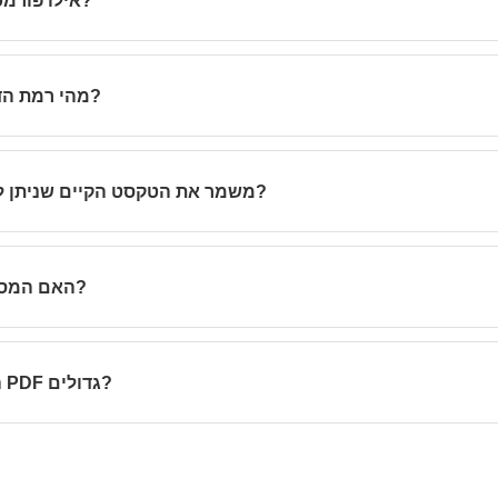
אילו פורמטי מסמכים מתקבלים?
מהי רמת הדיוק של תיקון ההטייה?
האם Deskew משמר את הטקסט הקיים שניתן לחיפוש?
האם המסמכים שלי מאוחסנים?
הקבצים מעובדים בזיכרון ונמחקים מיד לאחר הסשן. אין נתונים הנשמרים או משמשים לאימון מודלים.
האם אוכל לעבד קבצי PDF גדולים?