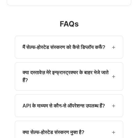
FAQs
+
मैं सेल्फ-होस्टेड संस्करण को कैसे डिप्लॉय करूँ?
आप Linux Docker कंटेनर का उपयोग करके या अपने सर्वरों
पर एन्क्रिप्टेड असेंबली चलाकर डिप्लॉय कर सकते हैं।
क्या दस्तावेज़ मेरे इन्फ्रास्ट्रक्चर के बाहर भेजे जाते
+
हैं?
नहीं। सभी दस्तावेज़ प्रोसेसिंग आपके वातावरण के भीतर
स्थानीय रूप से की जाती है।
+
API के माध्यम से कौन-से ऑपरेशन्स उपलब्ध हैं?
PDF रूपांतरण, मर्ज, स्प्लिट, OCR, खोज, संपीड़न, साइनिंग,
पार्सिंग, और AI‑आधारित दस्तावेज़ कार्य।
+
क्या सेल्फ-होस्टेड संस्करण मुफ्त है?