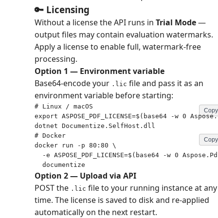
🔑 Licensing
Without a license the API runs in
Trial Mode
—
output files may contain evaluation watermarks.
Apply a license to enable full, watermark-free
processing.
Option 1 — Environment variable
Base64-encode your
file and pass it as an
.lic
environment variable before starting:
# Linux / macOS

Copy
export ASPOSE_PDF_LICENSE=$(base64 -w 0 Aspose.
dotnet Documentize.SelfHost.dll
# Docker

Copy
docker run -p 80:80 \

  -e ASPOSE_PDF_LICENSE=$(base64 -w 0 Aspose.Pd
  documentize
Option 2 — Upload via API
POST the
file to your running instance at any
.lic
time. The license is saved to disk and re-applied
automatically on the next restart.