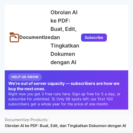
Obrolan AI
ke PDF:
Buat, Edit,
dan
Documentize
Subscribe
Tingkatkan
Dokumen
dengan AI
HELP US GROW
We're out of server capacity — subscribers are how we
buy the next ones.
Right now you get 3 free runs here. Sign up free for 5 a day, or
subscribe for unlimited. 🚀 Only 98 spots left: our first 100
subscribers get a whole year for the price of one month.
Documentize
Products
Obrolan AI ke PDF: Buat, Edit, dan Tingkatkan Dokumen dengan AI