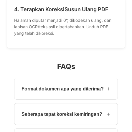
4. Terapkan KoreksiSusun Ulang PDF
Halaman diputar menjadi 0°, dikodekan ulang, dan
lapisan OCR/teks asli dipertahankan. Unduh PDF
yang telah dikoreksi.
FAQs
+
Format dokumen apa yang diterima?
File PDF standar (termasuk PDF terenkripsi
dengan kata sandi pengguna). Gambar (JPEG,
+
Seberapa tepat koreksi kemiringan?
PNG) dapat diunggah sebagai PDF
satu‑halaman.
OpenCV menghitung rotasi dengan presisi