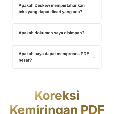
sub‑derajat (±0,1°). Kebanyakan pemindaian
Apakah Deskew mempertahankan
dikoreksi hingga dalam 0,2° dari penyelarasan
+
teks yang dapat dicari yang ada?
sempurna.
Ya. Alat ini memutar lapisan visual sambil
mempertahankan lapisan teks asli, sehingga
+
Apakah dokumen saya disimpan?
output tetap dapat dicari.
File diproses dalam memori dan dihapus
segera setelah sesi selesai. Tidak ada data
Apakah saya dapat memproses PDF
yang disimpan atau digunakan untuk melatih
+
besar?
model.
Paket gratis mendukung PDF hingga 100 MB
(≈500 halaman). Paket tingkat lebih tinggi
memungkinkan hingga 1 GB dan unggahan
batch.
Koreksi
Kemiringan PDF