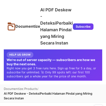
AI PDF Deskew
-
DeteksiPerbaiki
Documentize
Subscribe
Halaman Pindai
yang Miring
Secara Instan
HELP US GROW
We're out of server capacity — subscribers are how we
buy the next ones.
Right now you get 3 free runs here. Sign up free for 5 a day, or
subscribe for unlimited. 🚀 Only 99 spots left: our first 100
subscribers get a whole year for the price of one month.
Documentize
Products
AI PDF Deskew - DeteksiPerbaiki Halaman Pindai yang Miring
Secara Instan