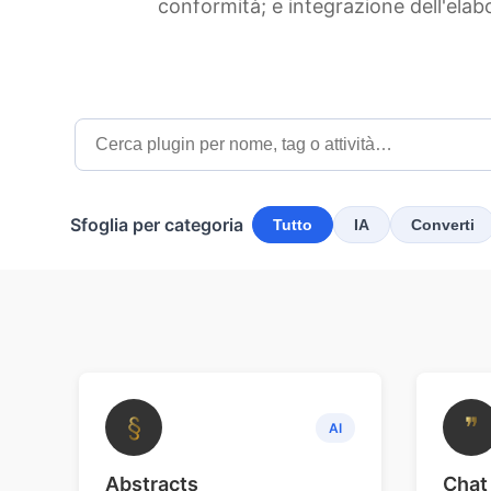
conformità; e integrazione dell'ela
Sfoglia per categoria
Tutto
IA
Converti
§
❞
AI
Abstracts
Chat