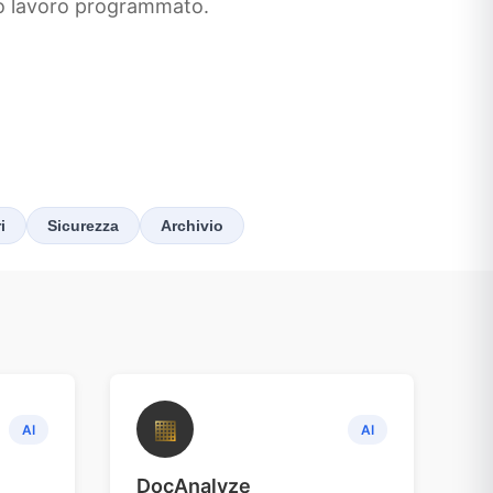
d o lavoro programmato.
i
Sicurezza
Archivio
▦
AI
AI
DocAnalyze