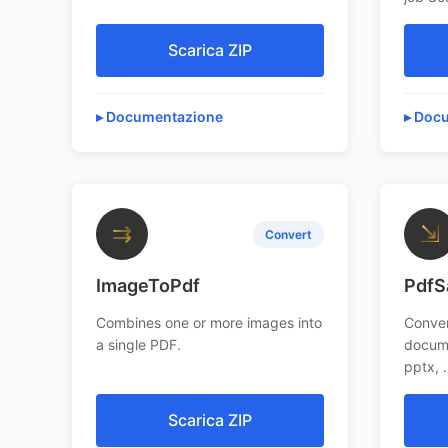
Scarica ZIP
Documentazione
Docu
⇉
⇲
Convert
ImageToPdf
PdfS
Combines one or more images into
Conver
a single PDF.
docume
pptx, ..
Scarica ZIP