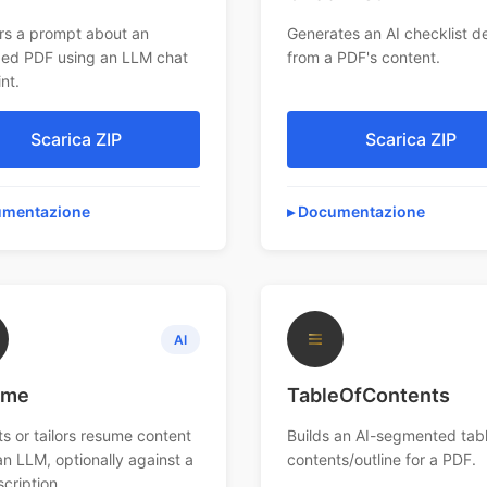
s a prompt about an
Generates an AI checklist d
ed PDF using an LLM chat
from a PDF's content.
nt.
Scarica ZIP
Scarica ZIP
mentazione
Documentazione
≡
AI
ume
TableOfContents
ts or tailors resume content
Builds an AI-segmented tabl
an LLM, optionally against a
contents/outline for a PDF.
scription.