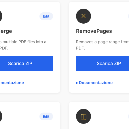
✕
Edit
erge
RemovePages
 multiple PDF files into a
Removes a page range from
 PDF.
PDF.
Scarica ZIP
Scarica ZIP
mentazione
Documentazione
◫
Edit