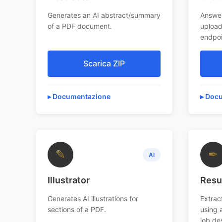
Generates an AI abstract/summary
Answer
of a PDF document.
upload
endpoi
Scarica ZIP
Documentazione
Docu
✎
✒
AI
Illustrator
Res
Generates AI illustrations for
Extrac
sections of a PDF.
using 
job de