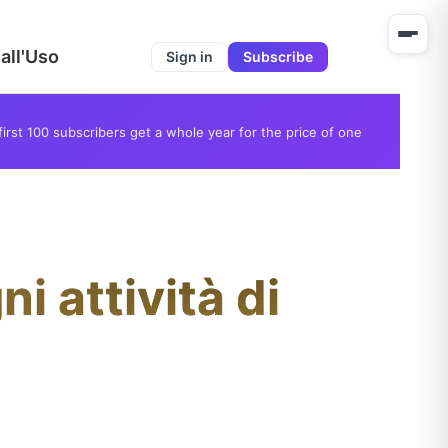
all'Uso
Sign in
Subscribe
first 100 subscribers get a whole year for the price of one
ni attività di