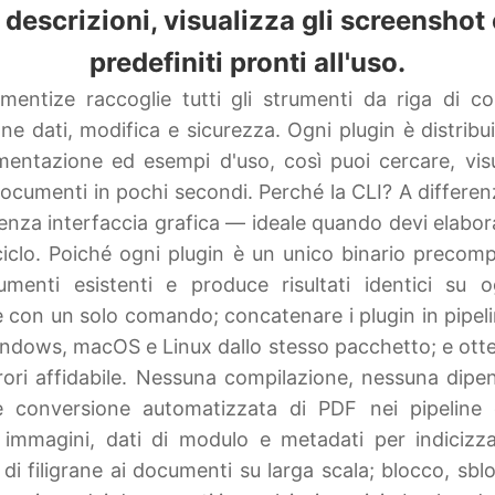
e descrizioni, visualizza gli screenshot
predefiniti pronti all'uso.
umentize raccoglie tutti gli strumenti da riga di
ne dati, modifica e sicurezza. Ogni plugin è distrib
mentazione ed esempi d'uso, così puoi cercare, visu
documenti in pochi secondi. Perché la CLI? A differenz
senza interfaccia grafica — ideale quando devi elabor
clo. Poiché ogni plugin è un unico binario precompi
umenti esistenti e produce risultati identici su o
e con un solo comando; concatenare i plugin in pipeline
Windows, macOS e Linux dallo stesso pacchetto; e otten
errori affidabile. Nessuna compilazione, nessuna di
 conversione automatizzata di PDF nei pipeline 
, immagini, dati di modulo e metadati per indicizzaz
i filigrane ai documenti su larga scala; blocco, sbloc