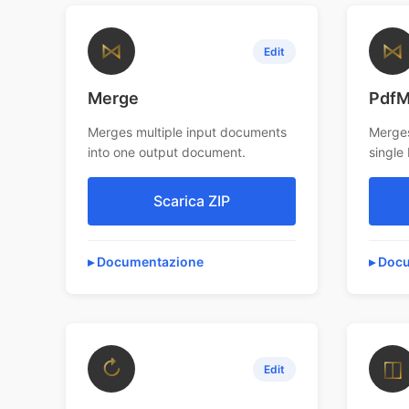
⋈
⋈
Edit
Merge
PdfM
Merges multiple input documents
Merges
into one output document.
single
Scarica ZIP
Documentazione
Docu
↻
◫
Edit