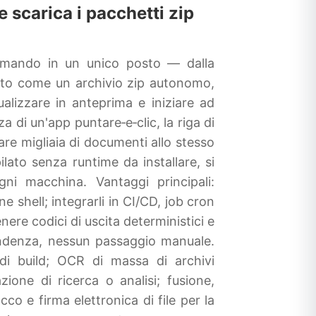
 e scarica i pacchetti zip
 comando in un unico posto — dalla
uito come un archivio zip autonomo,
alizzare in anteprima e iniziare ad
a di un'app puntare‑e‑clic, la riga di
are migliaia di documenti allo stesso
lato senza runtime da installare, si
gni macchina. Vantaggi principali:
 shell; integrarli in CI/CD, job cron
ere codici di uscita deterministici e
pendenza, nessun passaggio manuale.
di build; OCR di massa di archivi
ione di ricerca o analisi; fusione,
co e firma elettronica di file per la