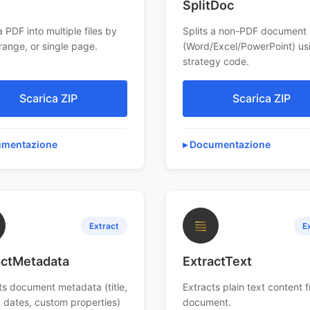
SplitDoc
a PDF into multiple files by
Splits a non-PDF document
range, or single page.
(Word/Excel/PowerPoint) us
strategy code.
Scarica ZIP
Scarica ZIP
mentazione
Documentazione
≣
Extract
E
actMetadata
ExtractText
ts document metadata (title,
Extracts plain text content 
, dates, custom properties)
document.