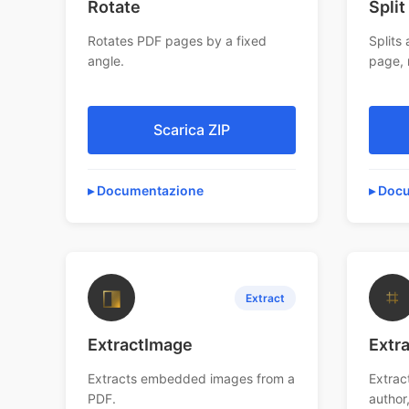
Rotate
Split
Rotates PDF pages by a fixed
Splits 
angle.
page, 
Scarica ZIP
Documentazione
Docu
◨
⌗
Extract
ExtractImage
Extr
Extracts embedded images from a
Extrac
PDF.
author