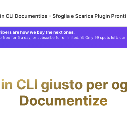
n CLI Documentize – Sfoglia e Scarica Plugin Pronti 
ribers are how we buy the next ones.
free for 5 a day, or subscribe for unlimited. 🚀 Only 99 spots left: our 
in CLI giusto per og
Documentize