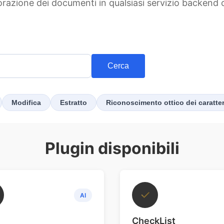
borazione dei documenti in qualsiasi servizio backen
Cerca
Modifica
Estratto
Riconoscimento ottico dei caratter
Plugin disponibili
✓
AI
CheckList