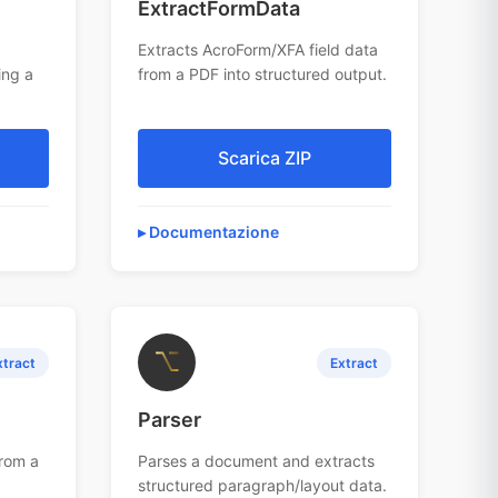
ExtractFormData
Extracts AcroForm/XFA field data
ing a
from a PDF into structured output.
Scarica ZIP
Documentazione
⌥
xtract
Extract
Parser
from a
Parses a document and extracts
structured paragraph/layout data.