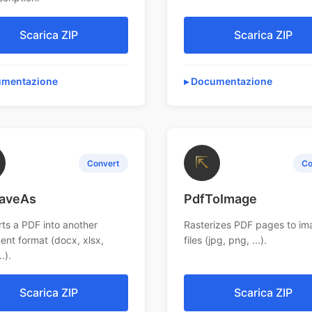
Scarica ZIP
Scarica ZIP
mentazione
Documentazione
⇱
Convert
Co
aveAs
PdfToImage
ts a PDF into another
Rasterizes PDF pages to im
nt format (docx, xlsx,
files (jpg, png, ...).
.).
Scarica ZIP
Scarica ZIP