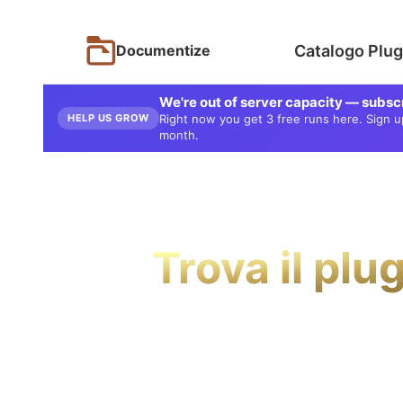
Catalogo Plugi
Documentize
We're out of server capacity — subsc
HELP US GROW
Right now you get 3 free runs here. Sign up 
month.
Trova il plug