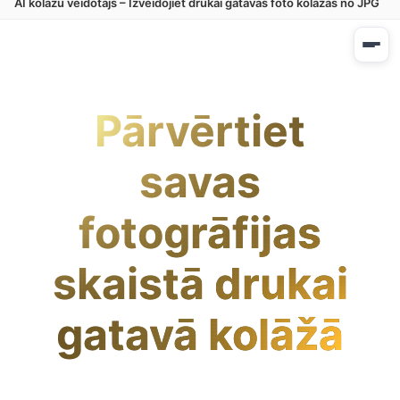
AI kolāžu veidotājs – Izveidojiet drukai gatavas foto kolāžas no JPG
Pārvērtiet
savas
fotogrāfijas
skaistā drukai
gatavā kolāžā