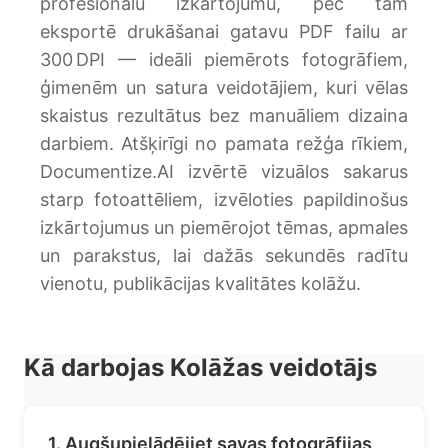
profesionālu izkārtojumu, pēc tam
eksportē drukāšanai gatavu PDF failu ar
300 DPI — ideāli piemērots fotogrāfiem,
ģimenēm un satura veidotājiem, kuri vēlas
skaistus rezultātus bez manuāliem dizaina
darbiem. Atšķirīgi no pamata režģa rīkiem,
Documentize.AI izvērtē vizuālos sakarus
starp fotoattēliem, izvēloties papildinošus
izkārtojumus un piemērojot tēmas, apmales
un parakstus, lai dažās sekundēs radītu
vienotu, publikācijas kvalitātes kolāžu.
Kā darbojas Kolāžas veidotājs
1. Augšupielādējiet savas fotogrāfijas