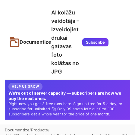
AI kolāžu
veidotājs –
Izveidojiet
drukai
Documentize
Subscribe
gatavas
foto
kolāžas no
JPG
HELP US GROW
We're out of server capacity — subscribers are how we
buy the next ones.
Right now you get 3 free runs here. Sign up free for 5 a day, or
subscribe for unlimited. 🚀 Only 99 spots left: our first 100
subscribers get a whole year for the price of one month.
Documentize
Products