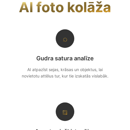
AI foto kolāža
⌕
Gudra satura analīze
AI atpazīst sejas, krāsas un objektus, lai
novietotu attēlus tur, kur tie izskatās vislabāk.
⧈