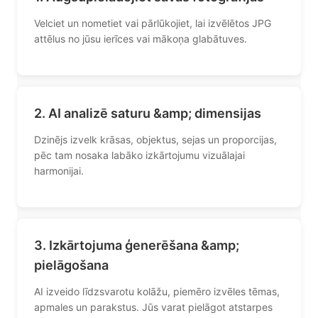
Velciet un nometiet vai pārlūkojiet, lai izvēlētos JPG
attēlus no jūsu ierīces vai mākoņa glabātuves.
2. AI analizē saturu &amp; dimensijas
Dzinējs izvelk krāsas, objektus, sejas un proporcijas,
pēc tam nosaka labāko izkārtojumu vizuālajai
harmonijai.
3. Izkārtojuma ģenerēšana &amp;
pielāgošana
AI izveido līdzsvarotu kolāžu, piemēro izvēles tēmas,
apmales un parakstus. Jūs varat pielāgot atstarpes