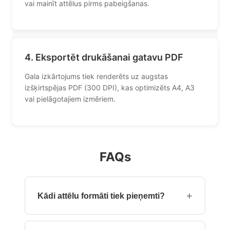
vai mainīt attēlus pirms pabeigšanas.
4. Eksportēt drukāšanai gatavu PDF
Gala izkārtojums tiek renderēts uz augstas
izšķirtspējas PDF (300 DPI), kas optimizēts A4, A3
vai pielāgotajiem izmēriem.
FAQs
+
Kādi attēlu formāti tiek pieņemti?
JPG un JPEG tiek pilnībā atbalstīti; PNG faili