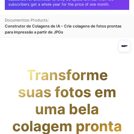
subscribers get a whole year for the price of one month.
Documentize
Products
Construtor de Colagens de IA – Crie colagens de fotos prontas
para impressão a partir de JPGs
Transforme
suas fotos em
uma bela
colagem pronta