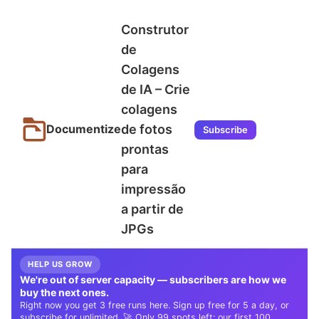
Construtor
de
Colagens
de IA – Crie
colagens
de fotos
Documentize
Subscribe
prontas
para
impressão
a partir de
JPGs
HELP US GROW
We're out of server capacity — subscribers are how we
buy the next ones.
Right now you get 3 free runs here. Sign up free for 5 a day, or
subscribe for unlimited. 🚀 Only 99 spots left: our first 100