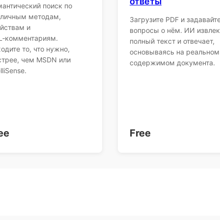
ответы
антический поиск по
бличным методам,
Загрузите PDF и задавайт
йствам и
вопросы о нём. ИИ извлек
L‑комментариям.
полный текст и отвечает,
одите то, что нужно,
основываясь на реальном
трее, чем MSDN или
содержимом документа.
lliSense.
ee
Free