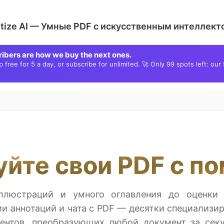
ize AI — Умные PDF с искусственным интеллект
ribers are how we buy the next ones.
free for 5 a day, or subscribe for unlimited. 🚀 Only 99 spots left: our 
уйте свои PDF с п
иллюстраций и умного оглавления до оценки 
ии аннотаций и чата с PDF — десятки специализи
ентов, преобразующих любой документ за сек