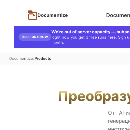
Document
Documentize
We're out of server capacity — subsc
HELP US GROW
Right now you get 3 free runs here. Sign up 
month.
Documentize
Products
Преобраз
От AI‑
генерац
инструм