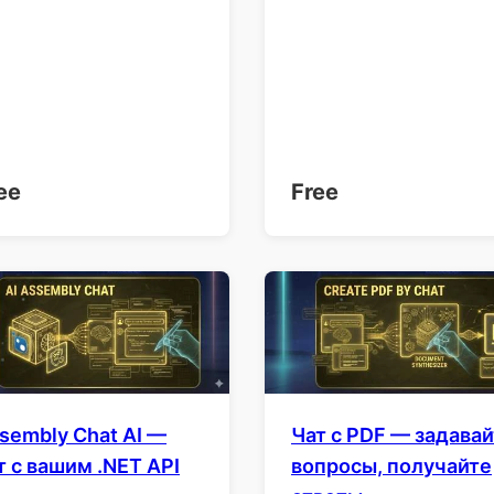
ee
Free
sembly Chat AI —
Чат с PDF — задава
т с вашим .NET API
вопросы, получайте