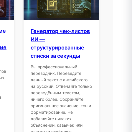
ме
Генератор чек‑листов
ИИ —
ние
структурированные
списки за секунды
Вы профессиональный
лов
переводчик. Переведите
ых
данный текст с английского
на русский. Отвечайте только
у
переведённым текстом,
и
ничего более. Сохраняйте
оригинальное значение, тон и
форматирование. Не
добавляйте никаких
объяснений, кавычек или
разметки markdown.