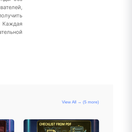
ателей,
лучить
 Каждая
тельной
View All → (5 more)