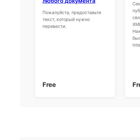
любого документа
Сем
пу
Пожалуйста, предоставьте
сво
текст, который нужно
XM
перевести.
Нах
быс
Inte
Free
Fr