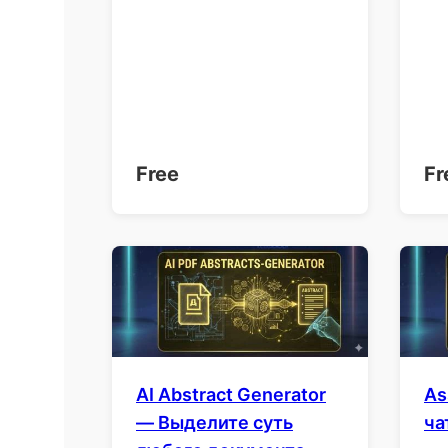
Free
Fr
AI Abstract Generator
As
— Выделите суть
ча