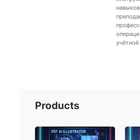
навыко
препо
профес
операц
учётной
Products