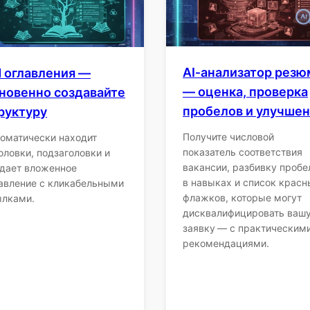
AI‑анализатор резю
 оглавления —
— оценка, проверка
новенно создавайте
пробелов и улучше
руктуру
Получите числовой
оматически находит
показатель соответствия
оловки, подзаголовки и
вакансии, разбивку пробе
дает вложенное
в навыках и список красн
авление с кликабельными
флажков, которые могут
ылками.
дисквалифицировать ваш
заявку — с практическим
рекомендациями.