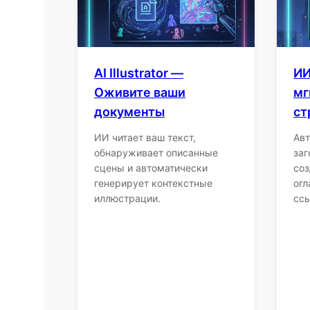
AI Illustrator —
ИИ
Оживите ваши
мг
документы
ст
ИИ читает ваш текст,
Авт
обнаруживает описанные
заг
сцены и автоматически
соз
генерирует контекстные
огл
иллюстрации.
сс