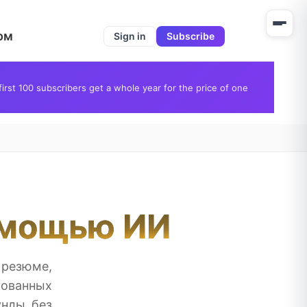
ом
Sign in
Subscribe
first 100 subscribers get a whole year for the price of one
омощью ИИ
резюме,
рованных
унды без