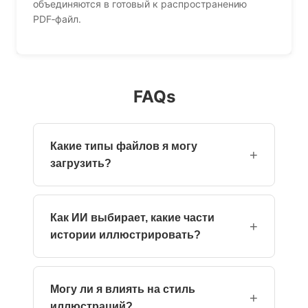
объединяются в готовый к распространению
PDF‑файл.
FAQs
Какие типы файлов я могу
+
загрузить?
Вы можете загружать файлы в форматах
TXT, PDF, DOC, MOBI или EPUB. Система
Как ИИ выбирает, какие части
автоматически обрабатывает их без
+
истории иллюстрировать?
необходимости ручного конвертирования.
ИИ сканирует ваш текст на предмет
ключевых слов, эмоционального тона и
Могу ли я влиять на стиль
важных событий, чтобы найти наиболее
+
иллюстраций?