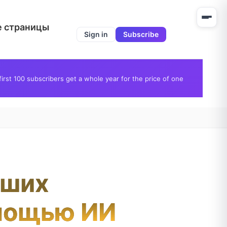
е страницы
Sign in
Subscribe
first 100 subscribers get a whole year for the price of one
аших
омощью ИИ