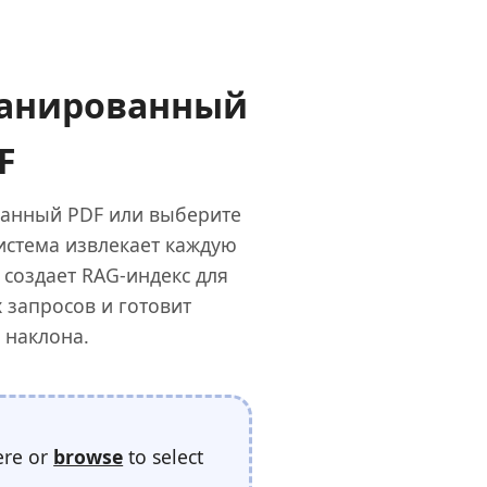
канированный
F
анный PDF или выберите
истема извлекает каждую
 создает RAG‑индекс для
 запросов и готовит
 наклона.
ere or
browse
to select