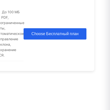
До 100 МБ
 PDF,
еограниченные
ты,
втоматическое
Choose Бесплатный план
справление
клона,
охранение
CR.