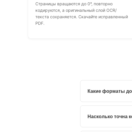
Страницы вращаются до 0°, повторно
кодируются, а оригинальный слой OCR/
текста сохраняется. Скачайте исправленный
PDF.
Какие форматы д
Стандартные PDF‑фай
PNG) можно загружать
Насколько точна 
OpenCV вычисляет вращ