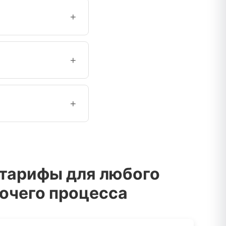
+
му результат остаётся
+
ся и не используются
+
позволяют до 1 ГБ и
 тарифы для любого
очего процесса