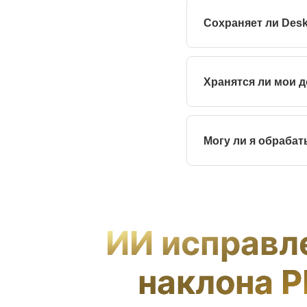
отклонением не более 
Сохраняет ли Des
Да. Инструмент вращае
доступным для поиска
Хранятся ли мои 
Файлы обрабатываются
для обучения моделей
Могу ли я обраба
Бесплатный тариф под
пакетную загрузку.
ИИ исправл
наклона 