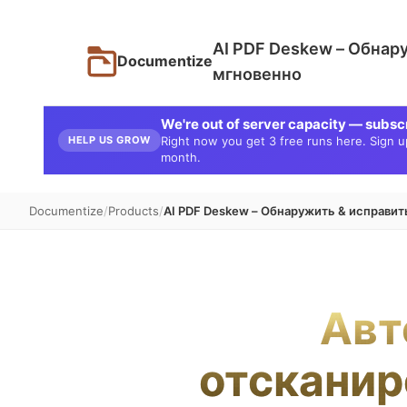
AI PDF Deskew – Обнар
Documentize
мгновенно
We're out of server capacity — subsc
HELP US GROW
Right now you get 3 free runs here. Sign up 
month.
Documentize
Products
AI PDF Deskew – Обнаружить & исправи
Авт
отсканир