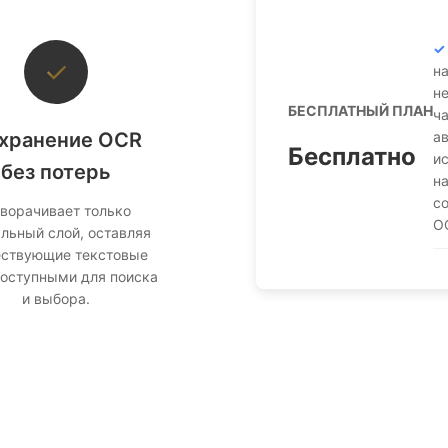
✓
на
н
БЕСПЛАТНЫЙ ПЛАН
ча
хранение OCR
а
Бесплатно
и
без потерь
на
с
ворачивает только
O
льный слой, оставляя
ствующие текстовые
доступными для поиска
и выбора.