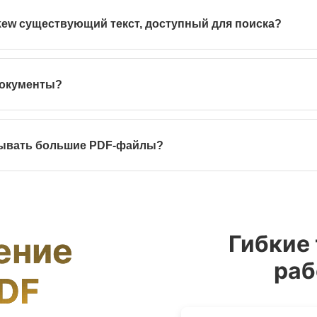
0,2° от идеального выравнивания.
kew существующий текст, доступный для поиска?
т визуальный слой, сохраняя оригинальный текстовый слой, поэто
.
документы?
 в памяти и удаляются сразу после сеанса. Данные не сохраняют
.
тывать большие PDF-файлы?
держивает PDF до 100 МБ (≈500 страниц). Более высокие тарифы 
ение
Гибкие
раб
PDF