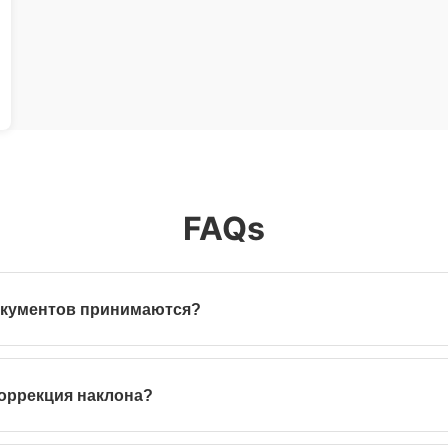
FAQs
окументов принимаются?
лы (включая зашифрованные PDF с пользовательским паролем). 
 в виде одностраничных PDF.
коррекция наклона?
ение с точностью до субградуса (±0,1°). Большинство сканов кор