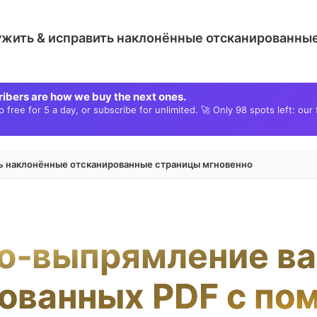
ужить & исправить наклонённые отсканированны
ribers are how we buy the next ones.
free for 5 a day, or subscribe for unlimited. 🚀 Only 98 spots left: our 
ть наклонённые отсканированные страницы мгновенно
о‑выпрямление в
ованных PDF с п