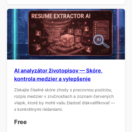
AI analyzátor životopisov — Skóre,
kontrola medzier a vylepšenie
Získajte číselné skóre zhody s pracovnou pozíciou,
rozpis medzier v zručnostiach a zoznam červených
vlajok, ktoré by mohli vašu žiadosť diskvalifikovať —
s konkrétnymi riešeniami.
Free