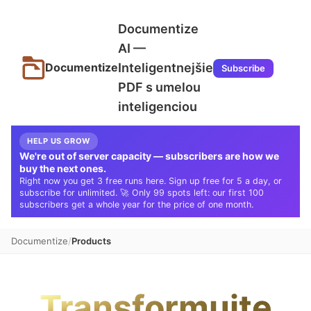
Documentize
AI —
Inteligentnejšie
Documentize
Subscribe
PDF s umelou
inteligenciou
HELP US GROW
We're out of server capacity — subscribers are how we
buy the next ones.
Right now you get 3 free runs here. Sign up free for 5 a day, or
subscribe for unlimited. 🚀 Only 99 spots left: our first 100
subscribers get a whole year for the price of one month.
Documentize
Products
Transformujte