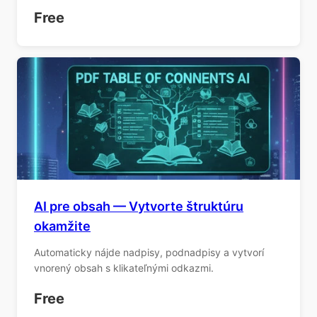
Free
AI pre obsah — Vytvorte štruktúru
okamžite
Automaticky nájde nadpisy, podnadpisy a vytvorí
vnorený obsah s klikateľnými odkazmi.
Free