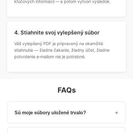
kľúčových informácií — a potom vytvorí výsledok.
4. Stiahnite svoj vylepšený súbor
Váš vylepšený PDF je pripravený na okamžité
stiahnutie — žiadne čakanie, žiadny účet, žiadne
potvrdenie e‑mailom nie je potrebné.
FAQs
+
Sú moje súbory uložené trvalo?
Nie, vaše súbory sú po spracovaní automaticky