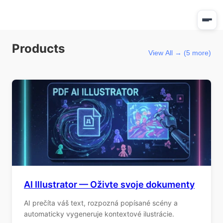
Products
View All → (5 more)
AI Illustrator — Oživte svoje dokumenty
AI prečíta váš text, rozpozná popísané scény a
automaticky vygeneruje kontextové ilustrácie.