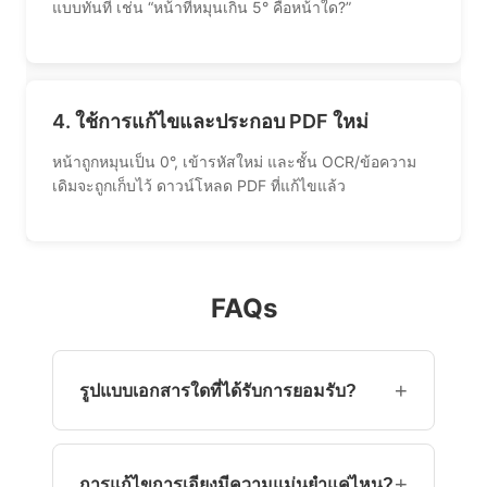
แบบทันที เช่น “หน้าที่หมุนเกิน 5° คือหน้าใด?”
4. ใช้การแก้ไขและประกอบ PDF ใหม่
หน้าถูกหมุนเป็น 0°, เข้ารหัสใหม่ และชั้น OCR/ข้อความ
เดิมจะถูกเก็บไว้ ดาวน์โหลด PDF ที่แก้ไขแล้ว
FAQs
+
รูปแบบเอกสารใดที่ได้รับการยอมรับ?
ไฟล์ PDF มาตรฐาน (รวมถึง PDF ที่เข้ารหัสด้วย
รหัสผ่านผู้ใช้) รูปภาพ (JPEG, PNG) สามารถอัป
+
การแก้ไขการเอียงมีความแม่นยำแค่ไหน?