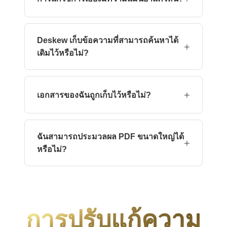
โหลดเป็น PDF หน้าเดียวได้
OpenCV คำนวณการหมุนด้วยความแม่นยำระดับ
ส่วนขององศา (±0.1°) ส่วนใหญ่ของการสแกนจะ
Deskew เก็บข้อความที่สามารถค้นหาได้
ถูกแก้ไขให้ตรงกับการจัดตำแหน่งที่สมบูรณ์ภายใน
+
เดิมไว้หรือไม่?
±0.2°
ใช่ เครื่องมือนี้จะหมุนชั้นภาพในขณะที่รักษาชั้น
ข้อความต้นฉบับไว้ ดังนั้นผลลัพธ์จึงยังคงสามารถ
+
เอกสารของฉันถูกเก็บไว้หรือไม่?
ค้นหาได้.
ไฟล์จะถูกประมวลผลในหน่วยความจำและลบทันที
หลังจากเซสชัน ไม่ได้เก็บข้อมูลใด ๆ ไว้หรือใช้ใน
ฉันสามารถประมวลผล PDF ขนาดใหญ่ได้
การฝึกโมเดล.
+
หรือไม่?
ระดับฟรีรองรับไฟล์ PDF สูงสุด 100 MB (≈500
หน้า) ระดับที่สูงกว่ารองรับได้ถึง 1 GB และการอัป
โหลดเป็นชุด
การปรับแก้ความ