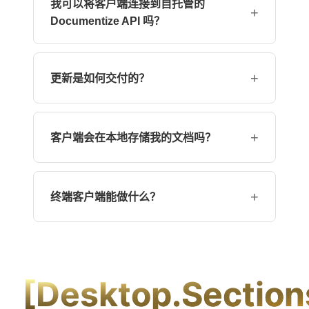
我可以将客户端连接到自托管的
.deb、.rpm 或 AppImage 包。
+
Documentize API 吗？
可以。在设置中，您可以指定自定义的 API URL
和身份验证令牌，以连接到任何自托管实例。
+
更新是如何交付的？
桌面应用在启动时检查更新，并提供应用内升
级。CLI 客户端可以通过提供的脚本或软件包管
+
客户端会在本地存储我的文档吗？
理器进行更新。
文档会存储在本地的加密文件夹中，并安全同步
到所选的 Documentize 端点。未经过您明确同步
+
终端客户端能做什么？
的情况下，不会发送任何数据。
上传/下载文件，运行 AI 摘要，搜索内容，并通
过简单命令集成 CI/CD 流水线。
[Desktop.Sections