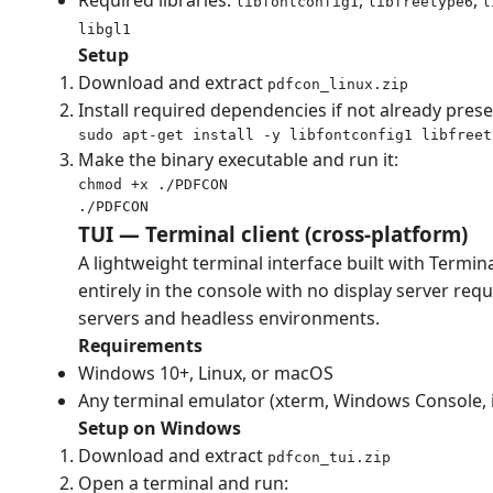
Required libraries:
,
,
libfontconfig1
libfreetype6
l
libgl1
Setup
Download and extract
pdfcon_linux.zip
Install required dependencies if not already prese
sudo apt-get install -y libfontconfig1 libfreet
Make the binary executable and run it:
chmod +x ./PDFCON

./PDFCON
TUI — Terminal client (cross-platform)
A lightweight terminal interface built with Termin
entirely in the console with no display server requ
servers and headless environments.
Requirements
Windows 10+, Linux, or macOS
Any terminal emulator (xterm, Windows Console, i
Setup on Windows
Download and extract
pdfcon_tui.zip
Open a terminal and run: