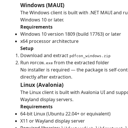
Windows (MAUI)
The Windows client is built with .NET MAUI and ru
Windows 10 or later.
Requirements
Windows 10 version 1809 (build 17763) or later
x64 processor architecture
Setup
Download and extract
pdfcon_windows.zip
Run
from the extracted folder
PDFCON.exe
No installer is required — the package is self-con
directly after extraction.
Linux (Avalonia)
The Linux client is built with Avalonia UI and sup
Wayland display servers.
Requirements
64-bit Linux (Ubuntu 22.04+ or equivalent)
X11 or Wayland display server