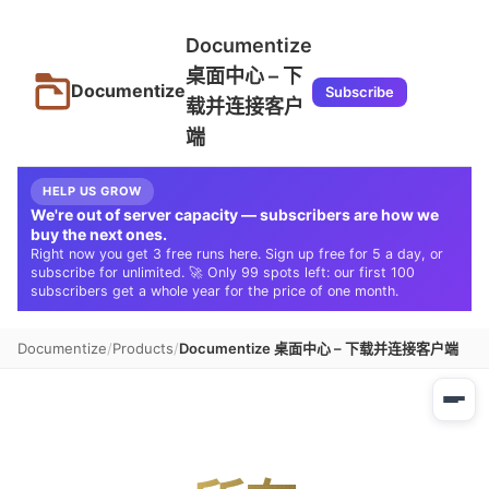
Documentize
桌面中心 – 下
Documentize
Subscribe
载并连接客户
端
HELP US GROW
We're out of server capacity — subscribers are how we
buy the next ones.
Right now you get 3 free runs here. Sign up free for 5 a day, or
subscribe for unlimited. 🚀 Only 99 spots left: our first 100
subscribers get a whole year for the price of one month.
Documentize
Products
Documentize 桌面中心 – 下载并连接客户端